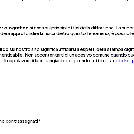
er olografico
si basa sui principi ottici della diffrazione. La super
idera approfondire la fisica dietro questo fenomeno, è possibile 
fico
sul nostro sito significa affidarsi a esperti della stampa d
indimenticabile. Non accontentarti di un adesivo comune quando p
ccoli capolavori di luce cangiante scoprendo tutti i nostri
sticker 
ono contrassegnati
*