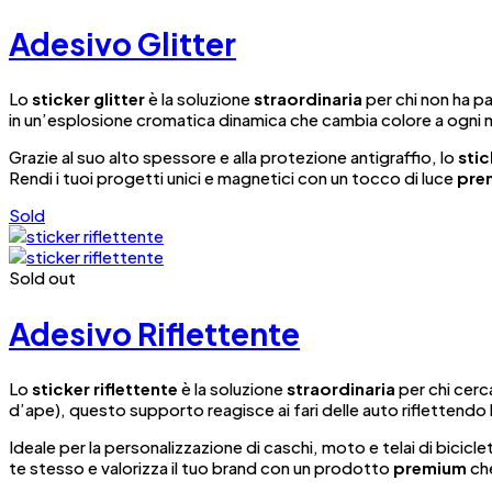
Adesivo Glitter
Lo
sticker glitter
è la soluzione
straordinaria
per chi non ha pa
in un’esplosione cromatica dinamica che cambia colore a ogni
Grazie al suo alto spessore e alla protezione antigraffio, lo
stic
Rendi i tuoi progetti unici e magnetici con un tocco di luce
pre
Sold
Sold out
Adesivo Riflettente
Lo
sticker riflettente
è la soluzione
straordinaria
per chi cerca
d’ape), questo supporto reagisce ai fari delle auto riflettendo
Ideale per la personalizzazione di caschi, moto e telai di bicicle
te stesso e valorizza il tuo brand con un prodotto
premium
che