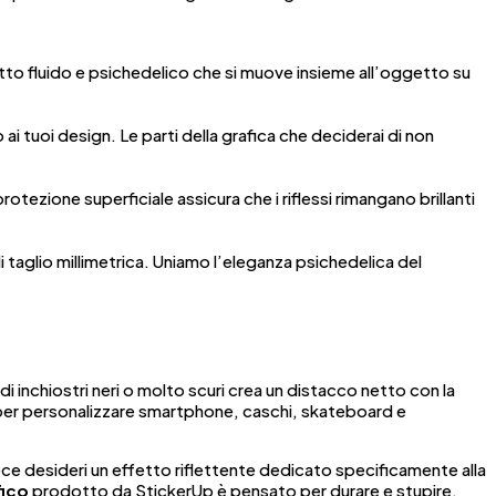
etto fluido e psichedelico che si muove insieme all’oggetto su
i tuoi design. Le parti della grafica che deciderai di non
 protezione superficiale assicura che i riflessi rimangano brillanti
i taglio millimetrica. Uniamo l’eleganza psichedelica del
 di inchiostri neri o molto scuri crea un distacco netto con la
 per personalizzare smartphone, caschi, skateboard e
ece desideri un effetto riflettente dedicato specificamente alla
fico
prodotto da StickerUp è pensato per durare e stupire.