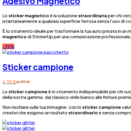
Adesivo Magnetico
Lo
sticker magnetico
è la soluzione
straordinaria
per chi cerc
istantaneamente a qualsiasi superficie ferrosa senza l’uso di co
È lo strumento ideale per trasformare la tua auto privata in u
magnetico
di StickerUp per una comunicazione professionale,
-29%
Sticker campione
4,99
€
6,99
€
Lo
sticker campione
è lo strumento indispensabile per chi vu
della nostra gamma, dal classico vinile bianco alle finiture prem
Non rischiare sulla tua immagine: con lo
sticker campione
valut
creativi che esigono un risultato
straordinario
e senza comprom