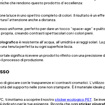
ecniche che rendono questo prodotto d’eccellenza:
 la luce in uno spettro completo di colori. Il risultato è un eff
ttura l’attenzione anche a distanza.
lesso uniforme, perfetto per dare un tocco “space-age” e pulito a
 propria, creando contrasti spettacolari con i colori pieni.
 olografico
è resistente all’acqua, all’umidità e ai raggi solari. La
 una tenuta perfetta su ogni superficie liscia.
ortale significa ricevere un prodotto rifinito con una precisione d
o il processo di produzione.
esso
o di giocare con le trasparenze e i contrasti cromatici. L’utilizzo
ità del supporto nelle zone non stampate. È il materiale ideale
C, ti invitiamo a scoprire il nostro
sticker ecologico PET
. Se inv
iù indicato per le tue esigenze. Ricorda che ogni
sticker ologra