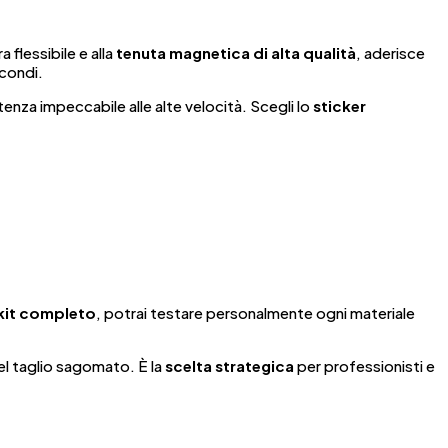
 flessibile e alla
tenuta magnetica di alta qualità
, aderisce
econdi.
tenza impeccabile alle alte velocità. Scegli lo
sticker
kit completo
, potrai testare personalmente ogni materiale
del taglio sagomato. È la
scelta strategica
per professionisti e