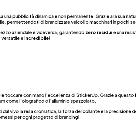
a una pubblicità dinamica e non permanente. Grazie alla sua natura
lle, permettendoti di brandizzare veicoli o macchinari in pochi s
n mezzo aziendale e viceversa, garantendo
zero residui
e una resis
 versatile e
incredibile
!
ole toccare con mano l’eccellenza di StickerUp. Grazie a questo
ium come l’olografico o l’alluminio spazzolato.
i dal vivo la resa cromatica, la forza del collante e la precisione 
essi per ogni progetto di branding!