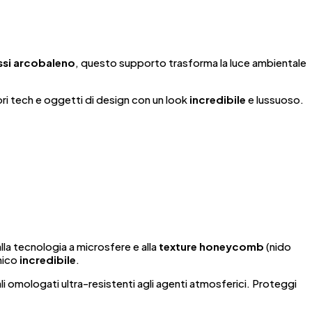
essi arcobaleno
, questo supporto trasforma la luce ambientale
ri tech e oggetti di design con un look
incredibile
e lussuoso.
alla tecnologia a microsfere e alla
texture honeycomb
(nido
cnico
incredibile
.
li omologati ultra-resistenti agli agenti atmosferici. Proteggi