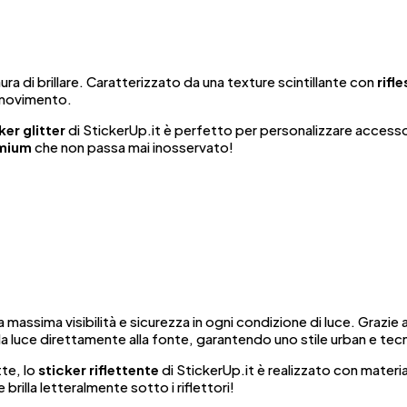
ura di brillare. Caratterizzato da una texture scintillante con
rifl
 movimento.
ker glitter
di StickerUp.it è perfetto per personalizzare accesso
mium
che non passa mai inosservato!
 massima visibilità e sicurezza in ogni condizione di luce. Grazie 
 la luce direttamente alla fonte, garantendo uno stile urban e te
tte, lo
sticker riflettente
di StickerUp.it è realizzato con materia
 brilla letteralmente sotto i riflettori!