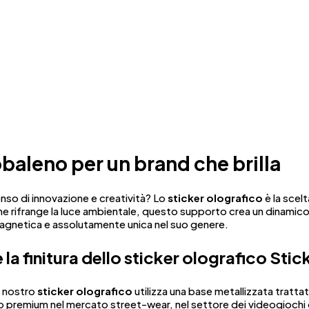
obaleno per un brand che brilla
enso di innovazione e creatività? Lo
sticker olografico
è la scel
ca che rifrange la luce ambientale, questo supporto crea un dinam
magnetica e assolutamente unica nel suo genere.
 la finitura dello sticker olografico Sti
i nostro
sticker olografico
utilizza una base metallizzata trat
 premium nel mercato street-wear, nel settore dei videogiochi 