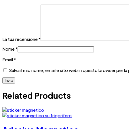
La tua recensione
*
Nome
*
Email
*
Salva il mio nome, email e sito web in questo browser per 
Related Products