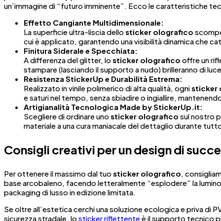
un’immagine di “futuro imminente”. Ecco le caratteristiche t
Effetto Cangiante Multidimensionale:
La superficie ultra-liscia dello
sticker olografico
scompone
cui è applicato, garantendo una visibilità dinamica che ca
Finitura Siderale e Specchiata:
A differenza del glitter, lo
sticker olografico
offre un rif
stampare (lasciando il supporto a nudo) brilleranno di luce
Resistenza StickerUp e Durabilità Estrema:
Realizzato in vinile polimerico di alta qualità, ogni
sticker
e saturi nel tempo, senza sbiadire o ingiallire, mantenendo
Artigianalità Tecnologica Made by StickerUp.it:
Scegliere di ordinare uno
sticker olografico
sul nostro p
materiale a una cura maniacale del dettaglio durante tutt
Consigli creativi per un design di succ
Per ottenere il massimo dal tuo
sticker olografico
, consigliam
base arcobaleno, facendo letteralmente “esplodere” la luminos
packaging di lusso in edizione limitata.
Se oltre all’estetica cerchi una soluzione ecologica e priva di PV
sicurezza stradale, lo
sticker riflettente
è il supporto tecnico p