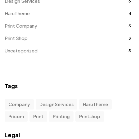
Design Services
6
HaruTheme
4
Print Company
3
Print Shop
3
Uncategorized
5
Tags
Company
Design Services
HaruTheme
Pricom
Print
Printing
Printshop
Legal